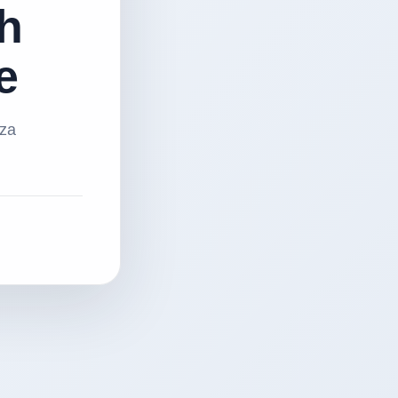
h
e
 za