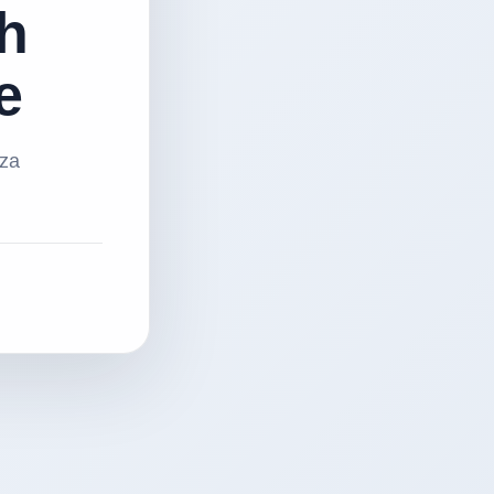
h
e
 za